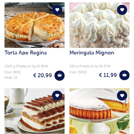
Torta Ape Regina
Meringata Mignon
1000 g (Prezzo al Kg 20.99 €)
330 g (Prezzo al Kg 36.33 €)
Cod. 0882
Cod. 15802
€ 11,99
€ 20,99
Pezzi: 12