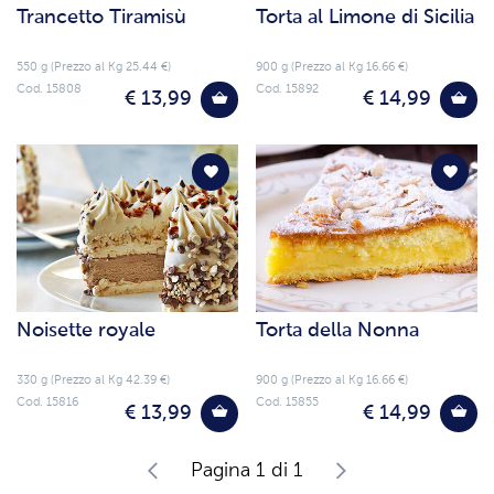
Trancetto Tiramisù
Torta al Limone di Sicilia
550 g (Prezzo al Kg 25.44 €)
900 g (Prezzo al Kg 16.66 €)
Cod. 15808
Cod. 15892
€ 13,99
€ 14,99
Noisette royale
Torta della Nonna
330 g (Prezzo al Kg 42.39 €)
900 g (Prezzo al Kg 16.66 €)
Cod. 15816
Cod. 15855
€ 13,99
€ 14,99
Pagina 1 di 1