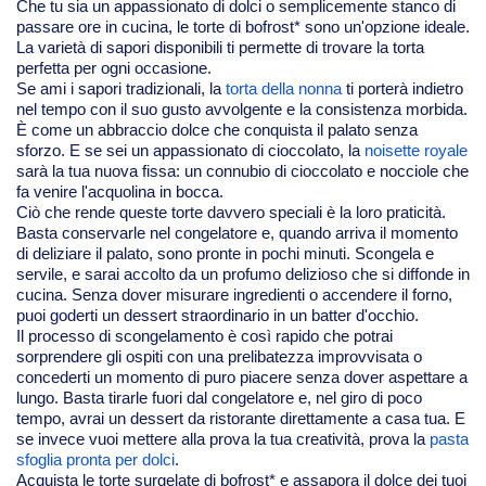
Che tu sia un appassionato di dolci o semplicemente stanco di
passare ore in cucina, le torte di bofrost* sono un'opzione ideale.
La varietà di sapori disponibili ti permette di trovare la torta
perfetta per ogni occasione.
Se ami i sapori tradizionali, la
torta della nonna
ti porterà indietro
nel tempo con il suo gusto avvolgente e la consistenza morbida.
È come un abbraccio dolce che conquista il palato senza
sforzo. E se sei un appassionato di cioccolato, la
noisette royale
sarà la tua nuova fissa: un connubio di cioccolato e nocciole che
fa venire l'acquolina in bocca.
Ciò che rende queste torte davvero speciali è la loro praticità.
Basta conservarle nel congelatore e, quando arriva il momento
di deliziare il palato, sono pronte in pochi minuti. Scongela e
servile, e sarai accolto da un profumo delizioso che si diffonde in
cucina. Senza dover misurare ingredienti o accendere il forno,
puoi goderti un dessert straordinario in un batter d'occhio.
Il processo di scongelamento è così rapido che potrai
sorprendere gli ospiti con una prelibatezza improvvisata o
concederti un momento di puro piacere senza dover aspettare a
lungo. Basta tirarle fuori dal congelatore e, nel giro di poco
tempo, avrai un dessert da ristorante direttamente a casa tua. E
se invece vuoi mettere alla prova la tua creatività, prova la
pasta
sfoglia pronta per dolci
.
Acquista le torte surgelate di bofrost* e assapora il dolce dei tuoi