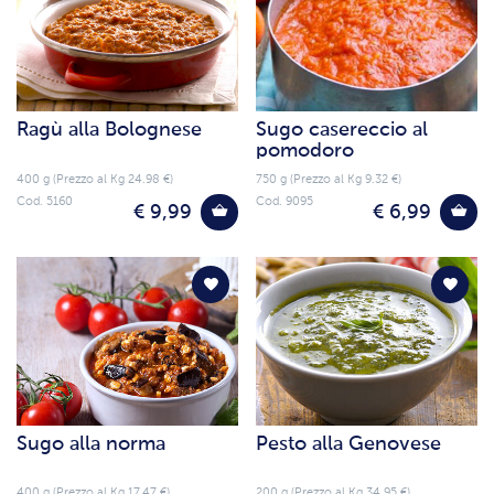
Ragù alla Bolognese
Sugo casereccio al
pomodoro
400 g (Prezzo al Kg 24.98 €)
750 g (Prezzo al Kg 9.32 €)
Cod. 5160
Cod. 9095
€ 9,99
€ 6,99
Sugo alla norma
Pesto alla Genovese
400 g (Prezzo al Kg 17.47 €)
200 g (Prezzo al Kg 34.95 €)