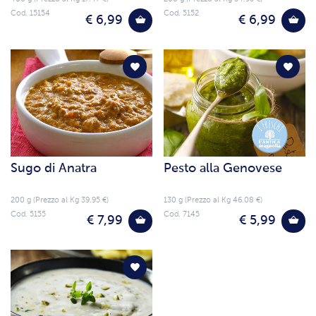
Cod. 15154
Cod. 5152
€ 6,99
€ 6,99
Sugo di Anatra
Pesto alla Genovese
200 g (Prezzo al Kg 39.95 €)
130 g (Prezzo al Kg 46.08 €)
Cod. 5155
Cod. 7145
€ 7,99
€ 5,99