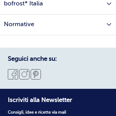
bofrost* Italia
Presenta un amico
Catalogo
Lavora con noi
Ingredienti e allergeni
Normative
Surgelati di qualità
Copertura servizio
Sostenibilità
Privacy Policy
Privacy Policy Candidati
Cookie Policy
Seguici anche su:
Condizioni Generali di Vendita
Codice Etico
Segnalazioni Whistleblowing
Dichiarazione di accessibilità
Iscriviti alla Newsletter
Consigli, idee e ricette via mail