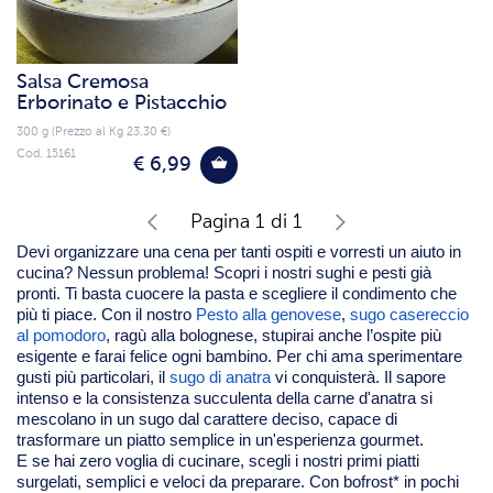
Salsa Cremosa
Erborinato e Pistacchio
300 g (Prezzo al Kg 23.30 €)
Cod. 15161
€ 6,99
Pagina 1 di 1
Devi organizzare una cena per tanti ospiti e vorresti un aiuto in
cucina? Nessun problema! Scopri i nostri sughi e pesti già
pronti. Ti basta cuocere la pasta e scegliere il condimento che
più ti piace. Con il nostro
Pesto alla genovese
,
sugo casereccio
al pomodoro
, ragù alla bolognese, stupirai anche l’ospite più
esigente e farai felice ogni bambino. Per chi ama sperimentare
gusti più particolari, il
sugo di anatra
vi conquisterà. Il sapore
intenso e la consistenza succulenta della carne d'anatra si
mescolano in un sugo dal carattere deciso, capace di
trasformare un piatto semplice in un'esperienza gourmet.
E se hai zero voglia di cucinare, scegli i nostri primi piatti
surgelati, semplici e veloci da preparare. Con bofrost* in pochi