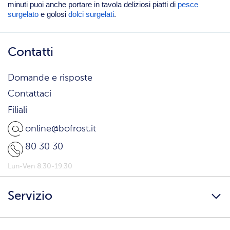
minuti puoi anche portare in tavola deliziosi piatti di
pesce
surgelato
e golosi
dolci surgelati
.
Contatti
Domande e risposte
Contattaci
Filiali
online@bofrost.it
80 30 30
Lun-Ven 8:30-19:30
Servizio
Freschezza a domicilio