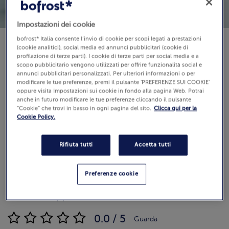
Impostazioni dei cookie
bofrost* Italia consente l’invio di cookie per scopi legati a prestazioni
(cookie analitici), social media ed annunci pubblicitari (cookie di
Disponibilità
profilazione di terze parti). I cookie di terze parti per social media e a
€ 11,19
scopo pubblicitario vengono utilizzati per offrire funzionalità social e
annunci pubblicitari personalizzati. Per ulteriori informazioni o per
modificare le tue preferenze, premi il pulsante 'PREFERENZE SUI COOKIE'
Pezzi: 30
oppure visita Impostazioni sui cookie in fondo alla pagina Web. Potrai
44 g (Prezzo al Kg 254.32 €)
anche in futuro modificare le tue preferenze cliccando il pulsante
“Cookie” che trovi in basso in ogni pagina del sito.
Clicca qui per la
Cookie Policy.
Aggiungi al carrello
Rifiuta tutti
Accetta tutti
Preferenze cookie
Recensioni
(0)
0.0 / 5
Guarda