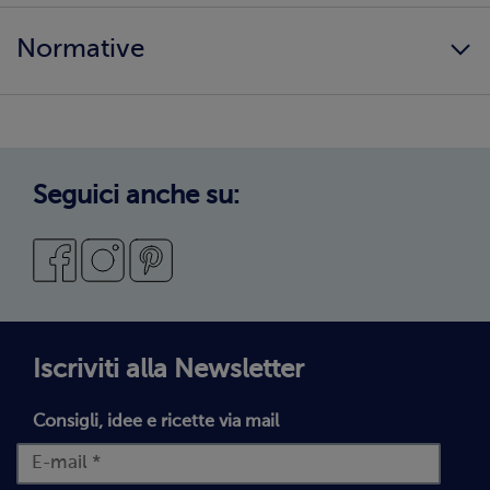
Lavora con noi
Ingredienti e allergeni
Normative
Surgelati di qualità
Copertura servizio
Sostenibilità
Privacy Policy
Privacy Policy Candidati
Cookie Policy
Seguici anche su:
Preferenze cookie
Condizioni Generali di Vendita
Codice Etico
Segnalazioni Whistleblowing
Dichiarazione di accessibilità
Iscriviti alla Newsletter
Consigli, idee e ricette via mail