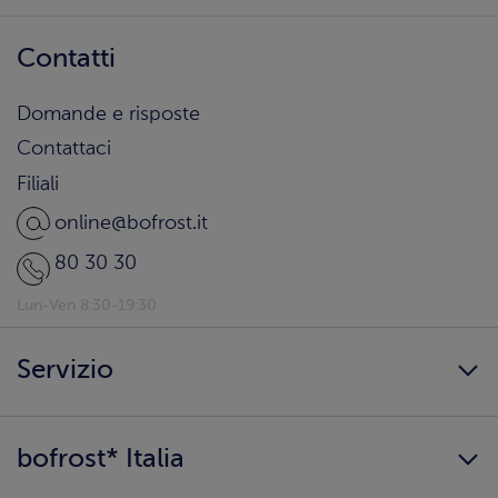
Contatti
Domande e risposte
Contattaci
Filiali
online@bofrost.it
80 30 30
Lun-Ven 8:30-19:30
Servizio
Freschezza a domicilio
bofrost* Italia
Presenta un amico
Catalogo