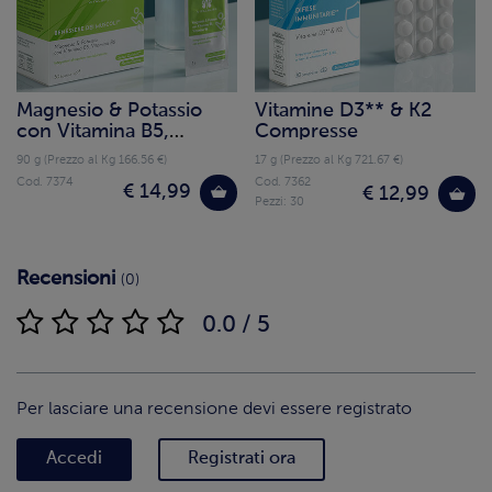
Magnesio & Potassio
Vitamine D3** & K2
con Vitamina B5,
Compresse
Vitamina B6
90 g (Prezzo al Kg 166.56 €)
17 g (Prezzo al Kg 721.67 €)
Cod. 7374
Cod. 7362
€ 14,99
€ 12,99
Pezzi: 30
Recensioni
(0)
0.0 / 5
Per lasciare una recensione devi essere registrato
Accedi
Registrati ora