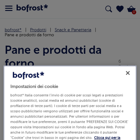
0
bofrost*
Prodotti
Snack e Panetteria
Pane e prodotti da forno
Pane e prodotti da
forno
6
Prodotti
Pane fresco sempre disponibile senza dover uscire di casa?
Con bofrost* hai la soluzione! Fragrante pane, panini al latte,
focacce e sfogliate. Ogni giorno pane fresco a casa tua, buono
Impostazioni dei cookie
come in panetteria! 🍞
bofrost* Italia consente l’invio di cookie per scopi legati a prestazioni
(cookie analitici), social media ed annunci pubblicitari (cookie di
profilazione di terze parti). I cookie di terze parti per social media e a
Tutti
Stuzzichini per aperitivo e finger food
scopo pubblicitario vengono utilizzati per offrire funzionalità social e
annunci pubblicitari personalizzati. Per ulteriori informazioni o per
modificare le tue preferenze, premi il pulsante 'PREFERENZE SUI COOKIE'
Seleziona articoli SENZA
(0)
oppure visita Impostazioni sui cookie in fondo alla pagina Web. Potrai
Ordina
anche in futuro modificare le tue preferenze cliccando il pulsante
“Cookie” che trovi in basso in ogni pagina del sito.
Clicca qui per la