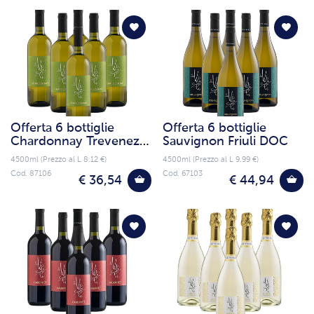
Offerta 6 bottiglie
Offerta 6 bottiglie
Chardonnay Trevenezie
Sauvignon Friuli DOC
IGT
4500ml (Prezzo al L 8.12 €)
4500ml (Prezzo al L 9.99 €)
Cod. 87106
Cod. 67103
€ 36,54
€ 44,94