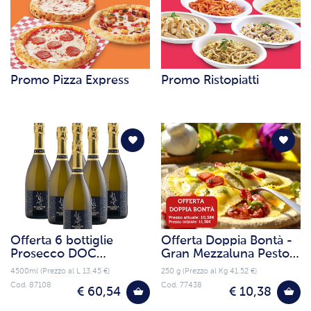
Promo Pizza Express
Promo Ristopiatti
Offerta 6 bottiglie
Offerta Doppia Bontà -
Prosecco DOC
Gran Mezzaluna Pesto e
Spumante extra dry
Burrata
4500ml (Prezzo al L 13.45 €)
250 g (Prezzo al Kg 41.52 €)
Cod. 87108
Cod. 77438
€ 60,54
€ 10,38