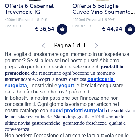
Offerta 6 Cabernet
Offerta 6 bottiglie
Trevenezie IGT
Cuveé Vino Spumante
Extry Dry Millesimato
4500ml (Prezzo al L 8.12 €)
4500ml (Prezzo al L 9.99 €)
Cod. 87107
Cod. 87109
€ 36,54
€ 44,94
Pagina 1 di 1
Hai voglia di trasformare ogni momento in un'esperienza
gourmet? Se sì, allora sei nel posto giusto! Abbiamo
preparato per te un'irresistibile selezione di
prodotti in 
promozione 
che renderanno ogni boccone un momento 
indimenticabile. Scopri la nostra deliziosa 
pasticceria 
surgelata
, i nostri vini e 
yogurt
, e lasciati conquistare 
dalla bontà che solo bofrost* può offrirti.
In bofrost*, la nostra passione per l'innovazione non 
conosce limiti. Ogni giorno lavoriamo per arricchire il 
nostro catalogo con 
nuovi prodotti surgelati
che soddisfano 
le tue esigenze culinarie. Siamo impegnati a offrirti sempre le 
ultime novità gastronomiche, garantendo freschezza, qualità e 
convenienza.
Non perdere l'occasione di arricchire la tua tavola con le 