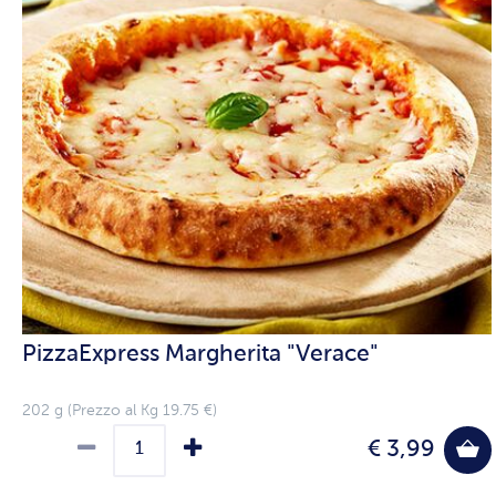
PizzaExpress Margherita "Verace"
202 g (Prezzo al Kg 19.75 €)
€ 3,99