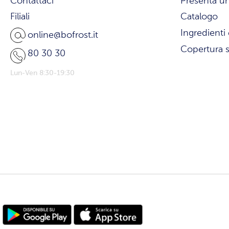
Contattaci
Presenta u
Filiali
Catalogo
Ingredienti 
online@bofrost.it
Copertura s
80 30 30
Lun-Ven 8:30-19:30