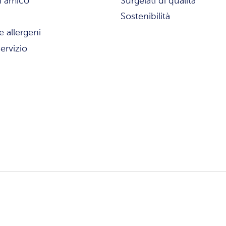
n amico
Surgelati di qualità
Sostenibilità
e allergeni
ervizio