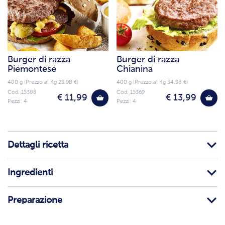
Burger di razza
Burger di razza
Piemontese
Chianina
400 g (Prezzo al Kg 29.98 €)
400 g (Prezzo al Kg 34.98 €)
Cod. 15388
Cod. 15369
€ 11,99
€ 13,99
Pezzi: 4
Pezzi: 4
Dettagli ricetta
Ingredienti
Preparazione