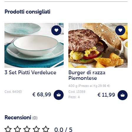
Prodotti consigliati
3 Set Piatti Verdeluce
Burger di razza
Piemontese
400 g (Prezzo al Kg 29.98 €)
Cod. 64065
Cod. 15388
€ 68,99
€ 11,99
Pezzi: 4
Recensioni
(0)
0.0 / 5