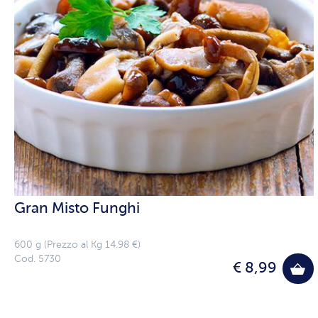
Gran Misto Funghi
600 g (Prezzo al Kg 14.98 €)
Cod. 5730
€ 8,99