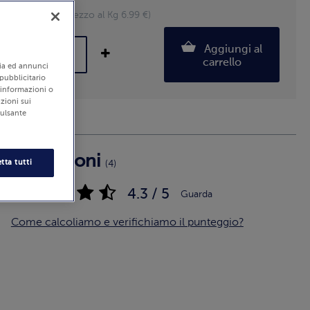
1000 g (Prezzo al Kg 6.99 €)
Aggiungi al
carrello
edia ed annunci
 pubblicitario
i informazioni o
zioni sui
pulsante
Recensioni
tta tutti
(4)
4.3 / 5
Guarda
Come calcoliamo e verifichiamo il punteggio?