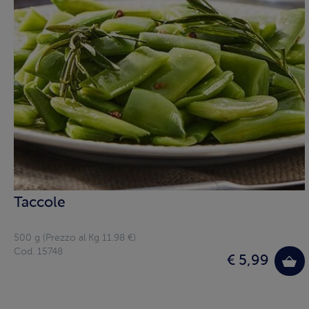
Taccole
500 g (Prezzo al Kg 11.98 €)
Cod. 15748
€ 5,99