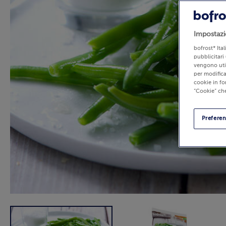
Impostazi
bofrost* Ita
pubblicitari 
vengono util
per modifica
cookie in fo
“Cookie” che
Prefere