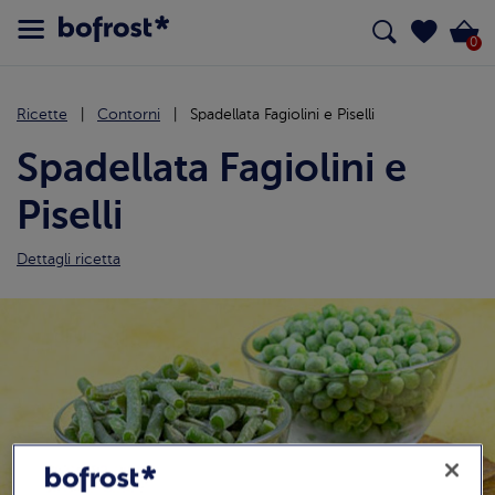
0
Ricette
Contorni
Spadellata Fagiolini e Piselli
Spadellata Fagiolini e
Piselli
Dettagli ricetta