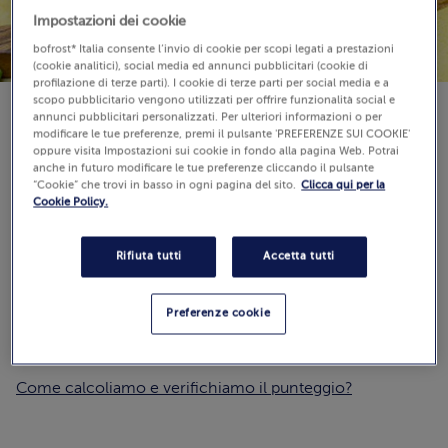
Impostazioni dei cookie
bofrost* Italia consente l’invio di cookie per scopi legati a prestazioni
(cookie analitici), social media ed annunci pubblicitari (cookie di
profilazione di terze parti). I cookie di terze parti per social media e a
scopo pubblicitario vengono utilizzati per offrire funzionalità social e
annunci pubblicitari personalizzati. Per ulteriori informazioni o per
modificare le tue preferenze, premi il pulsante 'PREFERENZE SUI COOKIE'
oppure visita Impostazioni sui cookie in fondo alla pagina Web. Potrai
anche in futuro modificare le tue preferenze cliccando il pulsante
Strumenti:
padella
“Cookie” che trovi in basso in ogni pagina del sito.
Clicca qui per la
Cookie Policy.
Difficoltà:
Rifiuta tutti
Accetta tutti
Tempo di preparazione: 10 min
Recensioni
(0)
Preferenze cookie
0.0 / 5
Guarda
Come calcoliamo e verifichiamo il punteggio?