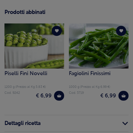
Prodotti abbinati
Piselli Fini Novelli
Fagiolini Finissimi
1200 g (Prezzo al Kg 5.83 €)
1000 g (Prezzo al Kg 6.99 €)
Cod. 9242
Cod. 5719
€ 6,99
€ 6,99
Dettagli ricetta