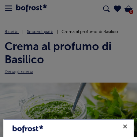
0
Ricette
Secondi piatti
Crema al profumo di Basilico
Crema al profumo di
Basilico
Dettagli ricetta