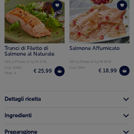
Tranci di Filetto di
Salmone Affumicato
Salmone al Naturale
480 g (Prezzo al Kg 54.15 €)
200 g (Prezzo al Kg 94.95 €)
Cod. 15493
Cod. 5544
€ 18,99
€ 25,99
Pezzi: 4
Dettagli ricetta
Ingredienti
Preparazione