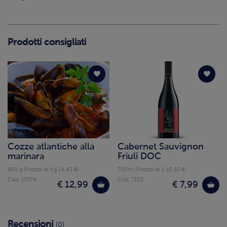
Prodotti consigliati
Cozze atlantiche alla
Cabernet Sauvignon
marinara
Friuli DOC
900 g (Prezzo al Kg 14.43 €)
750ml (Prezzo al L 10.65 €)
Cod. 15574
Cod. 7105
€ 12,99
€ 7,99
Recensioni
(0)