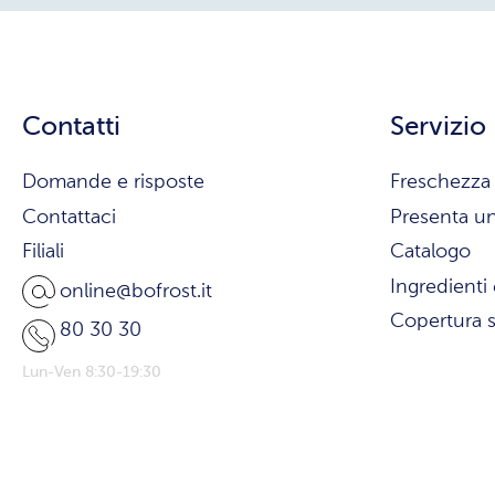
Contatti
Servizio
Domande e risposte
Freschezza 
Contattaci
Presenta u
Filiali
Catalogo
Ingredienti 
online@bofrost.it
Copertura s
80 30 30
Lun-Ven 8:30-19:30