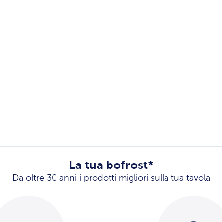
Gyoza con Pollo e Verdure
300 g (Prezzo al Kg 29.97 €)
Cod. 19184
€ 8,99
La tua bofrost*
Da oltre 30 anni i prodotti migliori sulla tua tavola