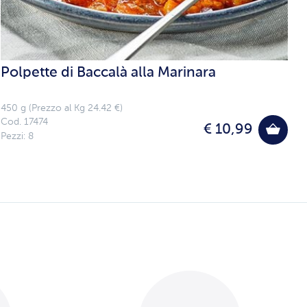
Spadellata Deliziosa
600 g (Prezzo al Kg 11.65 €)
Cod. 15786
€ 6,99