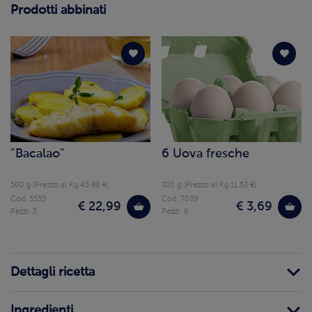
Prodotti abbinati
"Bacalao"
6 Uova fresche
500 g (Prezzo al Kg 45.98 €)
320 g (Prezzo al Kg 11.53 €)
Cod. 5555
Cod. 7039
€ 22,99
€ 3,69
Pezzi: 5
Pezzi: 6
Dettagli ricetta
Ingredienti