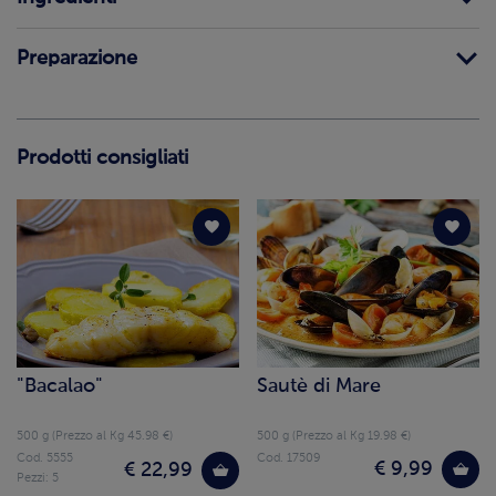
Preparazione
Prodotti consigliati
"Bacalao"
Sautè di Mare
500 g (Prezzo al Kg 45.98 €)
500 g (Prezzo al Kg 19.98 €)
Cod. 5555
Cod. 17509
€ 9,99
€ 22,99
Pezzi: 5