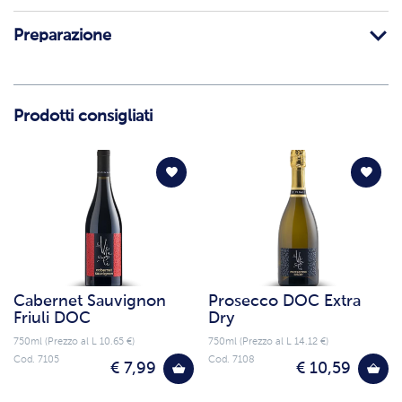
Preparazione
Prodotti consigliati
Cabernet Sauvignon
Prosecco DOC Extra
Friuli DOC
Dry
750ml (Prezzo al L 10.65 €)
750ml (Prezzo al L 14.12 €)
Cod. 7105
Cod. 7108
€ 7,99
€ 10,59