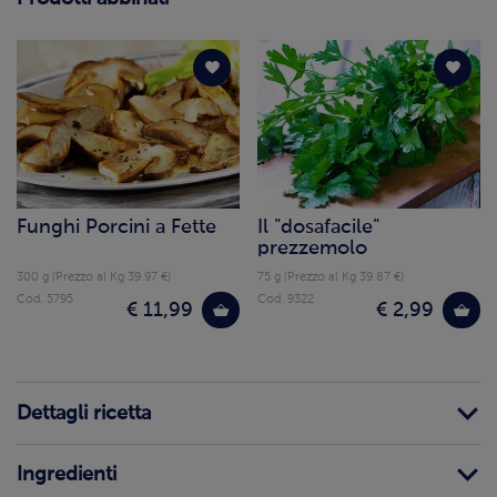
Funghi Porcini a Fette
Il "dosafacile"
prezzemolo
300 g (Prezzo al Kg 39.97 €)
75 g (Prezzo al Kg 39.87 €)
Cod. 5795
Cod. 9322
€ 11,99
€ 2,99
Dettagli ricetta
Ingredienti