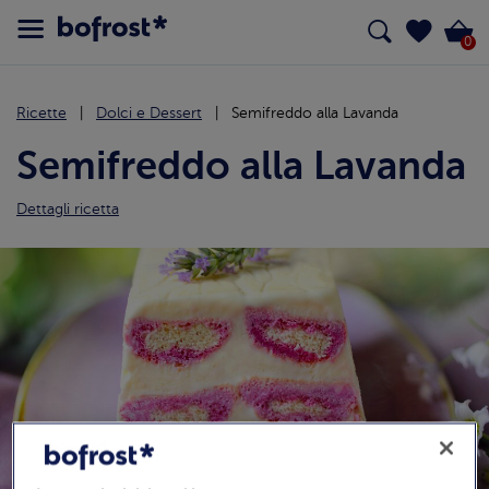
0
Ricette
Dolci e Dessert
Semifreddo alla Lavanda
Semifreddo alla Lavanda
Dettagli ricetta