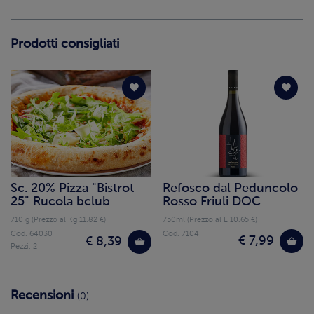
Prodotti consigliati
Sc. 20% Pizza "Bistrot
Refosco dal Peduncolo
25" Rucola bclub
Rosso Friuli DOC
710 g (Prezzo al Kg 11.82 €)
750ml (Prezzo al L 10.65 €)
Cod. 64030
Cod. 7104
€ 7,99
€ 8,39
Pezzi: 2
Recensioni
(0)