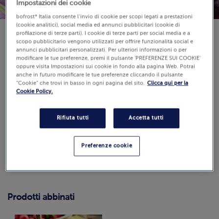
Impostazioni dei cookie
bofrost* Italia consente l’invio di cookie per scopi legati a prestazioni
(cookie analitici), social media ed annunci pubblicitari (cookie di
profilazione di terze parti). I cookie di terze parti per social media e a
scopo pubblicitario vengono utilizzati per offrire funzionalità social e
annunci pubblicitari personalizzati. Per ulteriori informazioni o per
modificare le tue preferenze, premi il pulsante 'PREFERENZE SUI COOKIE'
Difficoltà:
oppure visita Impostazioni sui cookie in fondo alla pagina Web. Potrai
anche in futuro modificare le tue preferenze cliccando il pulsante
“Cookie” che trovi in basso in ogni pagina del sito.
Clicca qui per la
Tempo di preparazione: 30 min
Cookie Policy.
Recensioni
(0)
Rifiuta tutti
Accetta tutti
0.0 / 5
Guarda
Preferenze cookie
Come calcoliamo e verifichiamo il punteggio?
Prodotti abbinati