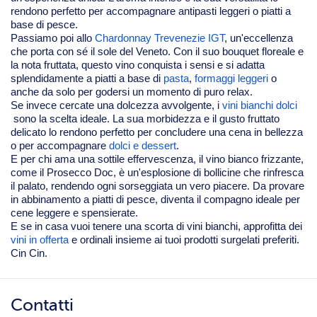
rendono perfetto per accompagnare antipasti leggeri o piatti a
base di pesce.
Passiamo poi allo
Chardonnay Trevenezie IGT
, un'eccellenza
che porta con sé il sole del Veneto. Con il suo bouquet floreale e
la nota fruttata, questo vino conquista i sensi e si adatta
splendidamente a piatti a base di
pasta
,
formaggi leggeri
o
anche da solo per godersi un momento di puro relax.
Se invece cercate una dolcezza avvolgente, i
vini bianchi dolci
sono la scelta ideale. La sua morbidezza e il gusto fruttato
delicato lo rendono perfetto per concludere una cena in bellezza
o per accompagnare
dolci e dessert
.
E per chi ama una sottile effervescenza, il vino bianco frizzante,
come il
Prosecco Doc
, è un'esplosione di bollicine che rinfresca
il palato, rendendo ogni sorseggiata un vero piacere. Da provare
in abbinamento a piatti di pesce, diventa il compagno ideale per
cene leggere e spensierate.
E se in casa vuoi tenere una scorta di vini bianchi, approfitta dei
vini in offerta
e ordinali insieme ai tuoi prodotti surgelati preferiti.
Cin Cin.
Contatti