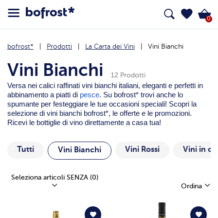
0
bofrost*
Prodotti
La Carta dei Vini
Vini Bianchi
Vini Bianchi
12 Prodotti
Versa nei calici raffinati vini bianchi italiani, eleganti e perfetti in
abbinamento a piatti di
pesce
. Su bofrost* trovi anche lo
spumante per festeggiare le tue occasioni speciali! Scopri la
selezione di vini bianchi bofrost*, le offerte e le promozioni.
Ricevi le bottiglie di vino direttamente a casa tua!
Tutti
Vini Rossi
Vini in of
Vini Bianchi
Seleziona articoli SENZA
(0)
Ordina