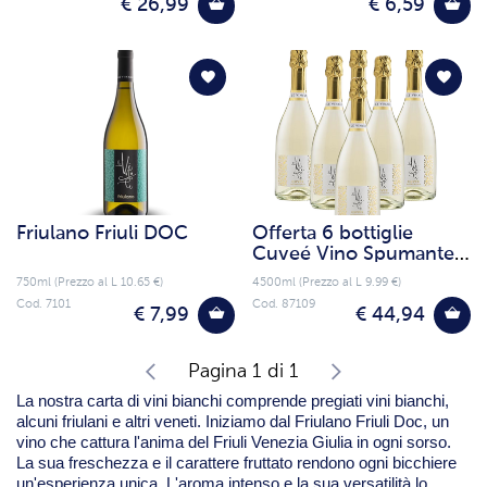
€ 26,99
€ 6,59
Friulano Friuli DOC
Offerta 6 bottiglie
Cuveé Vino Spumante
Extry Dry Millesimato
750ml (Prezzo al L 10.65 €)
4500ml (Prezzo al L 9.99 €)
Cod. 7101
Cod. 87109
€ 7,99
€ 44,94
Pagina 1 di 1
La nostra carta di vini bianchi comprende pregiati vini bianchi,
alcuni friulani e altri veneti. Iniziamo dal Friulano Friuli Doc, un
vino che cattura l'anima del Friuli Venezia Giulia in ogni sorso.
La sua freschezza e il carattere fruttato rendono ogni bicchiere
un'esperienza unica. L'aroma intenso e la sua versatilità lo