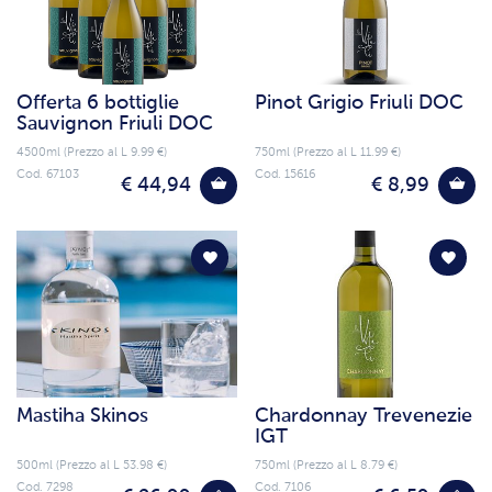
Offerta 6 bottiglie
Pinot Grigio Friuli DOC
Sauvignon Friuli DOC
4500ml (Prezzo al L 9.99 €)
750ml (Prezzo al L 11.99 €)
Cod. 67103
Cod. 15616
€ 44,94
€ 8,99
Mastiha Skinos
Chardonnay Trevenezie
IGT
500ml (Prezzo al L 53.98 €)
750ml (Prezzo al L 8.79 €)
Cod. 7298
Cod. 7106