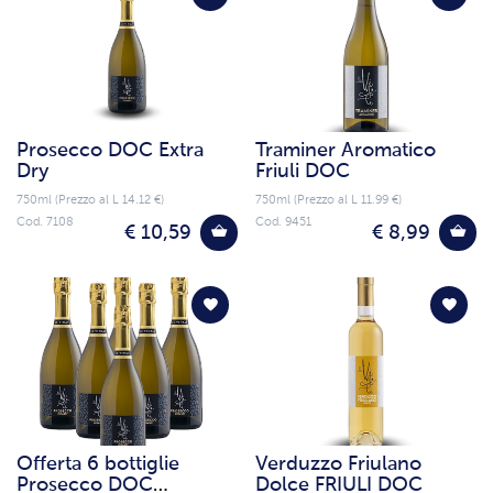
Prosecco DOC Extra
Traminer Aromatico
Dry
Friuli DOC
750ml (Prezzo al L 14.12 €)
750ml (Prezzo al L 11.99 €)
Cod. 7108
Cod. 9451
€ 10,59
€ 8,99
Offerta 6 bottiglie
Verduzzo Friulano
Prosecco DOC
Dolce FRIULI DOC