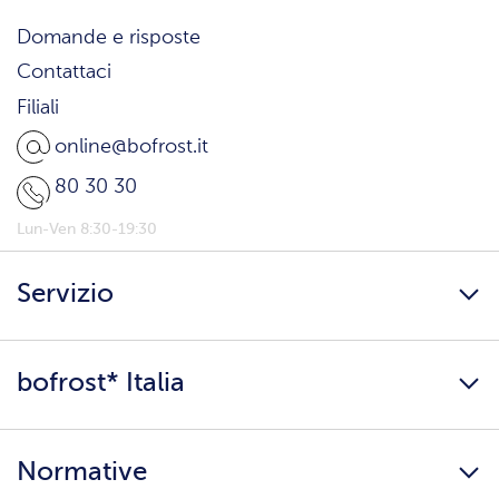
Domande e risposte
Contattaci
Filiali
online@bofrost.it
80 30 30
Lun-Ven 8:30-19:30
Servizio
Freschezza a domicilio
bofrost* Italia
Presenta un amico
Catalogo
Lavora con noi
Ingredienti e allergeni
Normative
Surgelati di qualità
Copertura servizio