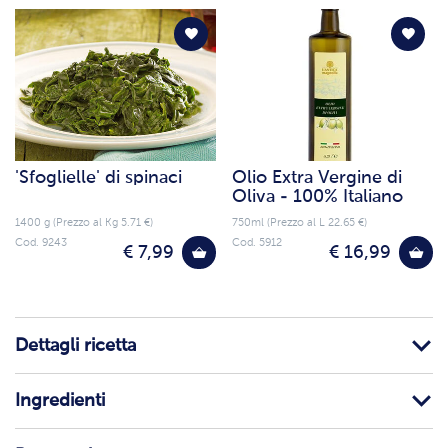
'Sfoglielle' di spinaci
Olio Extra Vergine di
Oliva - 100% Italiano
1400 g (Prezzo al Kg 5.71 €)
750ml (Prezzo al L 22.65 €)
Cod. 9243
Cod. 5912
€ 7,99
€ 16,99
Dettagli ricetta
Ingredienti