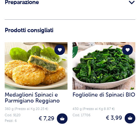
Preparazione
Prodotti consigliati
Medaglioni Spinaci e
Foglioline di Spinaci BIO
Parmigiano Reggiano
360 g (Prezzo al Kg 20.25 €)
450 g (Prezzo al Kg 8.87 €)
Cod. 9120
Cod. 17706
€ 3,99
€ 7,29
Pezzi: 6