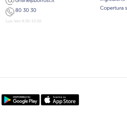
online@bofrost.it
Copertura s
80 30 30
Lun-Ven 8:30-19:30