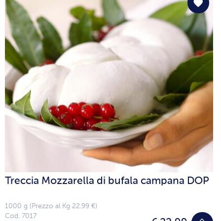
Treccia Mozzarella di bufala campana DOP
1000 g (Prezzo al Kg 22.99 €)
Cod. 7017