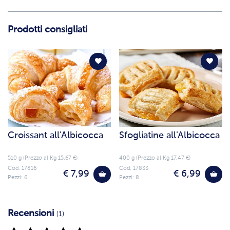
Prodotti consigliati
Croissant all'Albicocca
Sfogliatine all'Albicocca
510 g (Prezzo al Kg 15.67 €)
400 g (Prezzo al Kg 17.47 €)
Cod. 17816
Cod. 17833
€ 7,99
€ 6,99
Pezzi: 6
Pezzi: 8
Recensioni
(1)