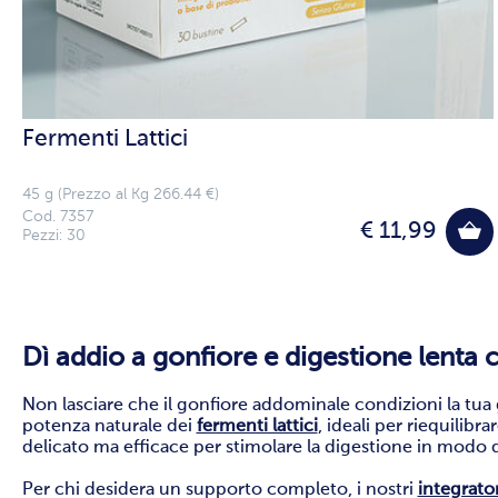
Fermenti Lattici
45 g (Prezzo al Kg 266.44 €)
Cod. 7357
€ 11,99
Pezzi: 30
Dì addio a gonfiore e digestione lenta co
Non lasciare che il gonfiore addominale condizioni la tua 
potenza naturale dei
fermenti lattici
, ideali per riequilibr
delicato ma efficace per stimolare la digestione in modo d
Per chi desidera un supporto completo, i nostri
integrator