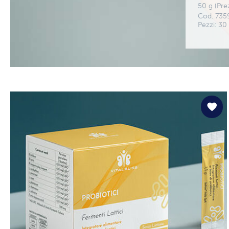
50 g (Pre
Cod. 735
Pezzi: 30