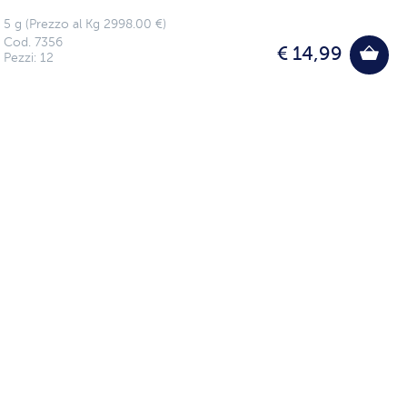
5 g (Prezzo al Kg 2998.00 €)
Cod. 7356
€ 14,99
Pezzi: 12