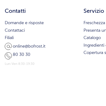
Contatti
Servizio
Domande e risposte
Freschezza 
Contattaci
Presenta u
Filiali
Catalogo
Ingredienti 
online@bofrost.it
Copertura s
80 30 30
Lun-Ven 8:30-19:30