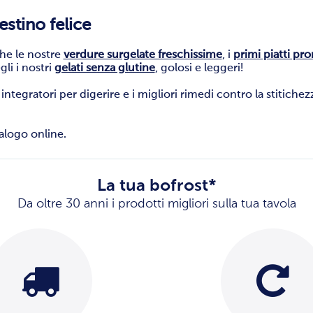
estino felice
che le nostre
verdure surgelate freschissime
, i
primi piatti pro
li i nostri
gelati senza glutine
, golosi e leggeri!
integratori per digerire e i migliori rimedi contro la stitiche
talogo online.
La tua bofrost*
Da oltre 30 anni i prodotti migliori sulla tua tavola