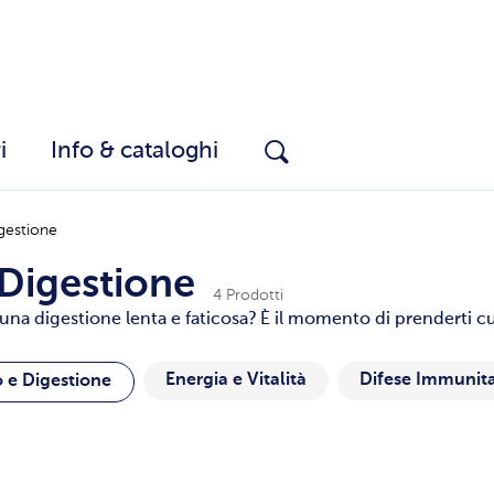
i
Info & cataloghi
igestione
e Digestione
4 Prodotti
na digestione lenta e faticosa? È il momento di prenderti cura
Energia e Vitalità
Difese Immunita
o e Digestione