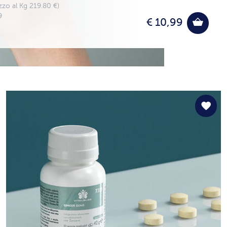
zzo al Kg 219.80 €)
9
€ 10,99