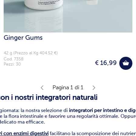
Ginger Gums
42 g (Prezzo al Kg 404.52 €)
Cod. 7358
€ 16,99
Pezzi: 30
Pagina 1 di 1
n i nostri integratori naturali
giornata: la nostra selezione di
integratori per intestino e di
are la flora intestinale e favorire una regolarità ottimale. Oppur
elicato ma efficace.
i con enzimi digestivi
facilitano la scomposizione dei nutrie