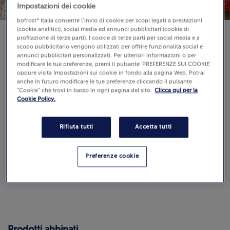
Impostazioni dei cookie
bofrost* Italia consente l’invio di cookie per scopi legati a prestazioni
(cookie analitici), social media ed annunci pubblicitari (cookie di
profilazione di terze parti). I cookie di terze parti per social media e a
scopo pubblicitario vengono utilizzati per offrire funzionalità social e
annunci pubblicitari personalizzati. Per ulteriori informazioni o per
modificare le tue preferenze, premi il pulsante 'PREFERENZE SUI COOKIE'
Strumenti:
padella, forno
oppure visita Impostazioni sui cookie in fondo alla pagina Web. Potrai
anche in futuro modificare le tue preferenze cliccando il pulsante
Difficoltà:
“Cookie” che trovi in basso in ogni pagina del sito.
Clicca qui per la
Cookie Policy.
Tempo di preparazione: 25 min
Rifiuta tutti
Accetta tutti
Recensioni
(0)
0.0 / 5
Guarda
Preferenze cookie
Come calcoliamo e verifichiamo il punteggio?
Prodotti abbinati