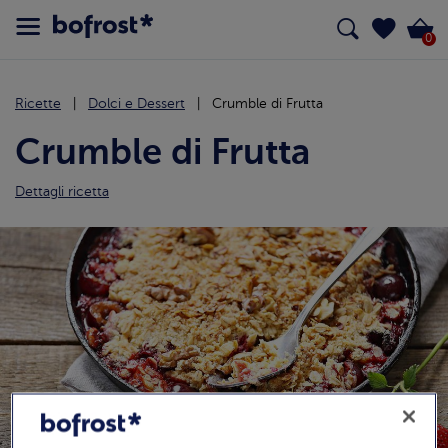
0
Ricette
Dolci e Dessert
Crumble di Frutta
Crumble di Frutta
Dettagli ricetta