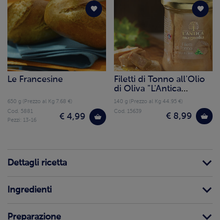
Le Francesine
Filetti di Tonno all'Olio
di Oliva "L'Antica
Magnolia"
650 g (Prezzo al Kg 7.68 €)
140 g (Prezzo al Kg 44.95 €)
Cod. 5881
Cod. 15639
€ 8,99
€ 4,99
Pezzi: 13-16
Dettagli ricetta
Ingredienti
Preparazione