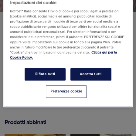
Impostazioni dei cookie
bofrost* Italia consente l’invio di cookie per scopi legati a prestazioni
(cookie analitici), social media ed annunci pubblicitari (cookie di
profilazione di terze parti). I cookie di terze parti per social media e a
scopo pubblicitario vengono utilizzati per offrire funzionalità social e
annunci pubblicitari personalizzati. Per ulteriori informazioni o per
modificare le tue preferenze, premi il pulsante 'PREFERENZE SUI COOKIE'
Strumenti:
frullatore
oppure visita Impostazioni sui cookie in fondo alla pagina Web. Potrai
anche in futuro modificare le tue preferenze cliccando il pulsante
Difficoltà:
“Cookie” che trovi in basso in ogni pagina del sito.
Clicca qui per la
Cookie Policy.
Recensioni
(0)
Rifiuta tutti
Accetta tutti
0.0 / 5
Guarda
Come calcoliamo e verifichiamo il punteggio?
Preferenze cookie
Prodotti abbinati