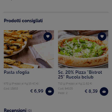
Prodotti consigliati
Pasta sfoglia
Sc. 20% Pizza "Bistrot
25" Rucola bclub
670 g (Prezzo al Kg 10.43 €)
710 g (Prezzo al Kg 11.82 €)
Cod. 15853
Cod. 64030
€ 6,99
€ 8,39
Pezzi: 2
Recensioni
(0)