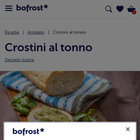
0
Ricette
Antipasti
Crostini al tonno
Crostini al tonno
Dettagli ricetta