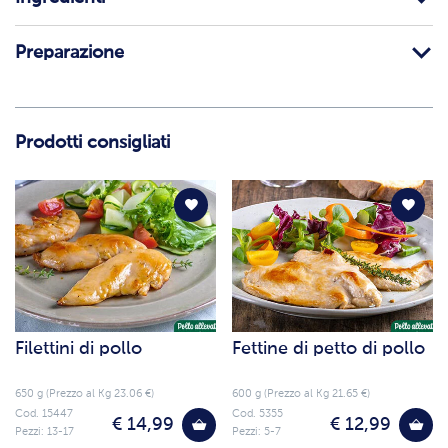
Preparazione
Prodotti consigliati
Filettini di pollo
Fettine di petto di pollo
650 g (Prezzo al Kg 23.06 €)
600 g (Prezzo al Kg 21.65 €)
Cod. 15447
Cod. 5355
€ 14,99
€ 12,99
Pezzi: 13-17
Pezzi: 5-7