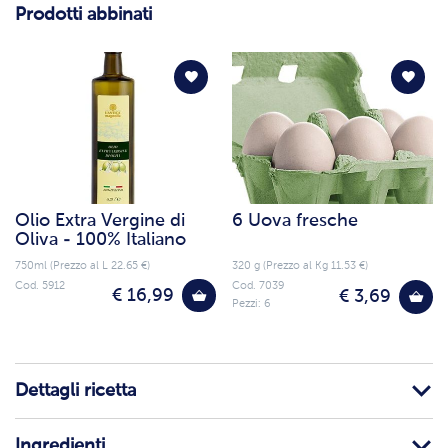
Prodotti abbinati
Olio Extra Vergine di
6 Uova fresche
Oliva - 100% Italiano
750ml (Prezzo al L 22.65 €)
320 g (Prezzo al Kg 11.53 €)
Cod. 5912
Cod. 7039
€ 16,99
€ 3,69
Pezzi: 6
Dettagli ricetta
Ingredienti