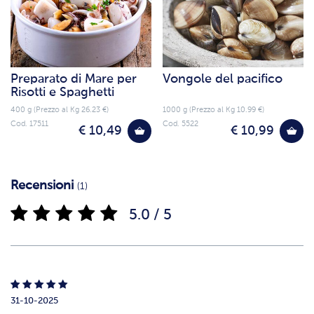
Preparato di Mare per
Vongole del pacifico
Risotti e Spaghetti
400 g (Prezzo al Kg 26.23 €)
1000 g (Prezzo al Kg 10.99 €)
Cod. 17511
Cod. 5522
€ 10,49
€ 10,99
Recensioni
(1)
5.0 / 5
31-10-2025