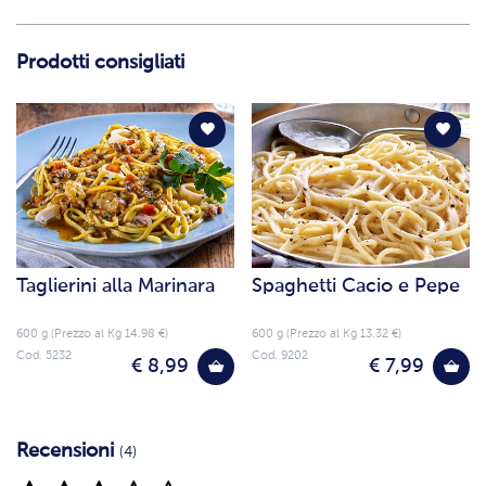
Prodotti consigliati
Taglierini alla Marinara
Spaghetti Cacio e Pepe
600 g (Prezzo al Kg 14.98 €)
600 g (Prezzo al Kg 13.32 €)
Cod. 5232
Cod. 9202
€ 8,99
€ 7,99
Recensioni
(4)