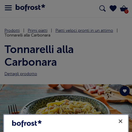
0
Prodotti
Primi piatti
Piatti veloci pronti in un attimo
Tonnarelli alla Carbonara
Tonnarelli alla
Carbonara
Dettagli prodotto