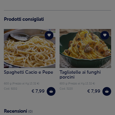
Prodotti consigliati
Spaghetti Cacio e Pepe
Tagliatelle ai funghi
porcini
600 g (Prezzo al Kg 13.32 €)
600 g (Prezzo al Kg 13.32 €)
Cod. 9202
Cod. 5220
€ 7,99
€ 7,99
Recensioni
(0)