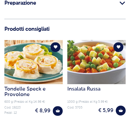
Preparazione
Prodotti consigliati
Tondelle Speck e
Insalata Russa
Provolone
600 g (Prezzo al Kg 14.98 €)
1000 g (Prezzo al Kg 5.99 €)
Cod. 19223
Cod. 5705
€ 5,99
€ 8,99
Pezzi: 12