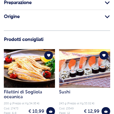
Preparazione
Origine
Prodotti consigliati
Filettini di Sogliola
Sushi
oceanica
200 g (Prezzo al Kg 54.95 €)
245 g (Prezzo al Kg 53.02 €)
Cod. 17473
Cod. 15549
€ 10,99
€ 12,99
Pezzi: 6-8
Pezzi: 12