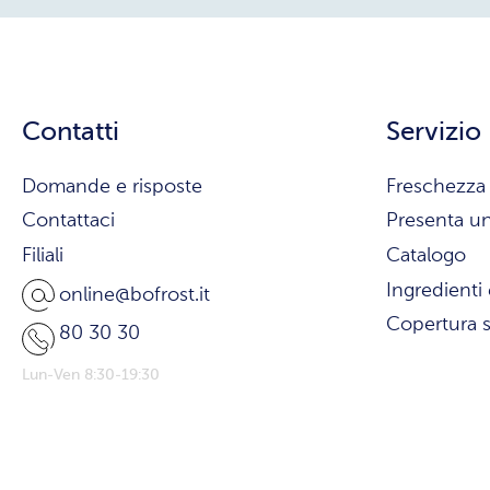
Contatti
Servizio
Domande e risposte
Freschezza 
Contattaci
Presenta u
Filiali
Catalogo
Ingredienti 
online@bofrost.it
Copertura s
80 30 30
Lun-Ven 8:30-19:30