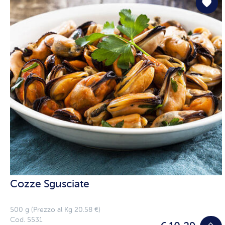
Cozze Sgusciate
500 g (Prezzo al Kg 20.58 €)
Cod. 5531