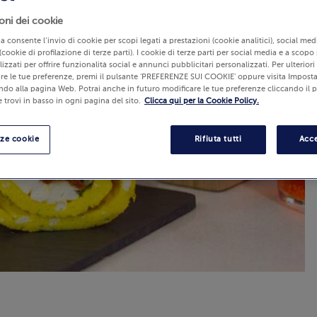
oni dei cookie
lia consente l’invio di cookie per scopi legati a prestazioni (cookie analitici), social m
(cookie di profilazione di terze parti). I cookie di terze parti per social media e a scopo
izzati per offrire funzionalità social e annunci pubblicitari personalizzati. Per ulterior
re le tue preferenze, premi il pulsante 'PREFERENZE SUI COOKIE' oppure visita Imposta
ndo alla pagina Web. Potrai anche in futuro modificare le tue preferenze cliccando il 
 trovi in basso in ogni pagina del sito.
Clicca qui per la Cookie Policy.
nze cookie
Rifiuta tutti
Acce