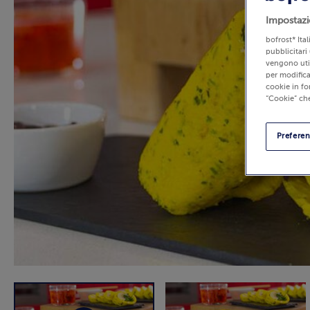
Impostazi
bofrost* Ita
pubblicitari 
vengono util
per modifica
cookie in fo
“Cookie” che
Prefere