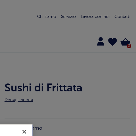
Chi siamo
Servizio
Lavora con noi
Contatti
0
Sushi di Frittata
Dettagli ricetta
Strumenti:
forno