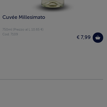
Cuvée Millesimato
750ml (Prezzo al L 10.65 €)
Cod. 7109
€ 7,99