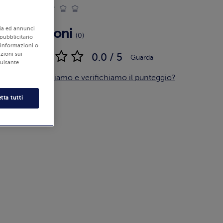
Difficoltà:
edia ed annunci
Recensioni
(0)
 pubblicitario
i informazioni o
zioni sui
0.0 / 5
Guarda
pulsante
Come calcoliamo e verifichiamo il punteggio?
tta tutti