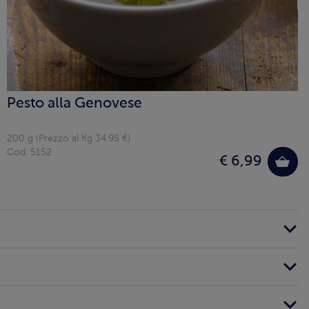
Pesto alla Genovese
200 g (Prezzo al Kg 34.95 €)
Cod. 5152
€ 6,99