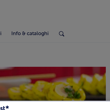
i
Info & cataloghi