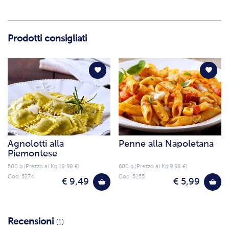
Prodotti consigliati
Agnolotti alla
Penne alla Napoletana
Piemontese
500 g (Prezzo al Kg 18.98 €)
600 g (Prezzo al Kg 9.98 €)
Cod. 5274
Cod. 5255
€ 9,49
€ 5,99
Recensioni
(1)