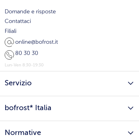
Domande e risposte
Contattaci
Filiali
online@bofrost.it
80 30 30
Lun-Ven 8:30-19:30
Servizio
Freschezza a domicilio
bofrost* Italia
Presenta un amico
Catalogo
Lavora con noi
Ingredienti e allergeni
Normative
Surgelati di qualità
Copertura servizio