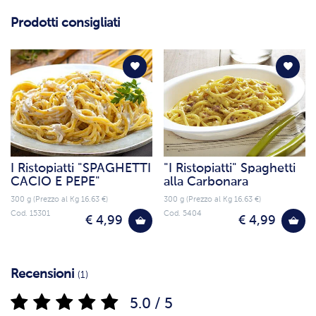
Prodotti consigliati
I Ristopiatti "SPAGHETTI
"I Ristopiatti" Spaghetti
CACIO E PEPE"
alla Carbonara
300 g (Prezzo al Kg 16.63 €)
300 g (Prezzo al Kg 16.63 €)
Cod. 15301
Cod. 5404
€ 4,99
€ 4,99
Recensioni
(1)
5.0 / 5