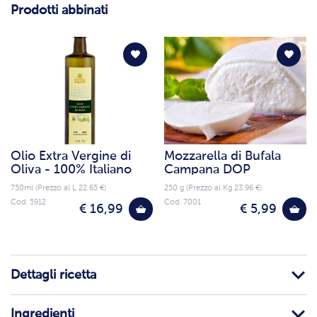
Prodotti abbinati
Olio Extra Vergine di
Mozzarella di Bufala
Oliva - 100% Italiano
Campana DOP
750ml (Prezzo al L 22.65 €)
250 g (Prezzo al Kg 23.96 €)
Cod. 5912
Cod. 7001
€ 16,99
€ 5,99
Dettagli ricetta
Ingredienti