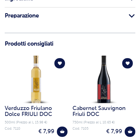
Preparazione
Prodotti consigliati
Verduzzo Friulano
Cabernet Sauvignon
Dolce FRIULI DOC
Friuli DOC
500ml (Prezzo al L 15.98 €)
750ml (Prezzo al L 10.65 €)
Cod. 7110
Cod. 7105
€ 7,99
€ 7,99