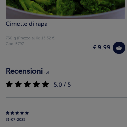
Cimette di rapa
750 g (Prezzo al Kg 13.32 €)
Cod. 5797
€ 9,99
Recensioni
(3)
5.0 / 5
31-07-2025