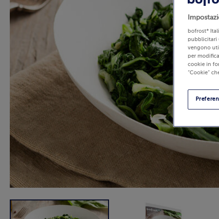
Impostazi
bofrost* Ita
pubblicitari 
vengono util
per modifica
cookie in fo
“Cookie” che
Prefere