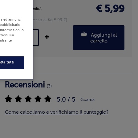
€ 5,99
Disponibilità
1000 g (Prezzo al Kg 5.99 €)
edia ed annunci
 pubblicitario
i informazioni o
Aggiungi al
zioni sui
carrello
pulsante
tta tutti
Recensioni
(3)
5.0 / 5
Guarda
Come calcoliamo e verifichiamo il punteggio?