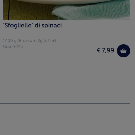
'Sfoglielle' di spinaci
1400 g (Prezzo al Kg 5.71 €)
Cod. 9243
€ 7,99