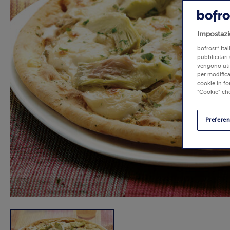
Impostazi
bofrost* Ita
pubblicitari 
vengono util
per modifica
cookie in fo
“Cookie” che
Prefere