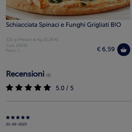
Schiacciata Spinaci e Funghi Grigliati BIO
325 g (Prezzo al Kg 20.28 €)
Cod. 19236
€ 6,59
Pezzi: 1
Recensioni
(5)
5.0 / 5
01-09-2025