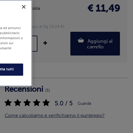
€ 11,49
Disponibilità
Pezzi: 2
630 g (Prezzo al Kg 18.24 €)
edia ed annunci
 pubblicitario
i informazioni o
Aggiungi al
zioni sui
carrello
pulsante
tta tutti
Recensioni
(5)
5.0 / 5
Guarda
Come calcoliamo e verifichiamo il punteggio?