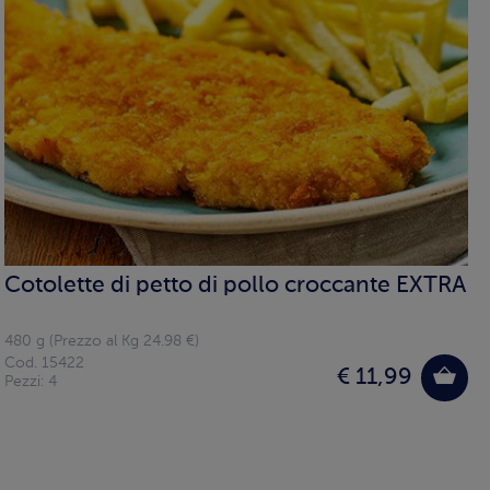
Cotolette di petto di pollo croccante EXTRA
480 g (Prezzo al Kg 24.98 €)
Cod. 15422
€ 11,99
Pezzi: 4