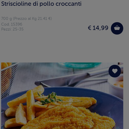
Striscioline di pollo croccanti
700 g (Prezzo al Kg 21.41 €)
Cod. 15396
€ 14,99
Pezzi: 25-35