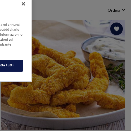
Ordina
edia ed annunci
 pubblicitario
i informazioni o
zioni sui
pulsante
tta tutti