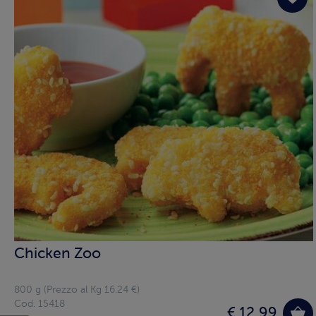
Chicken Zoo
800 g (Prezzo al Kg 16.24 €)
Cod. 15418
€ 12,99