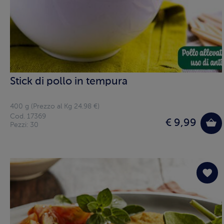
Stick di pollo in tempura
400 g (Prezzo al Kg 24.98 €)
Cod. 17369
€ 9,99
Pezzi: 30