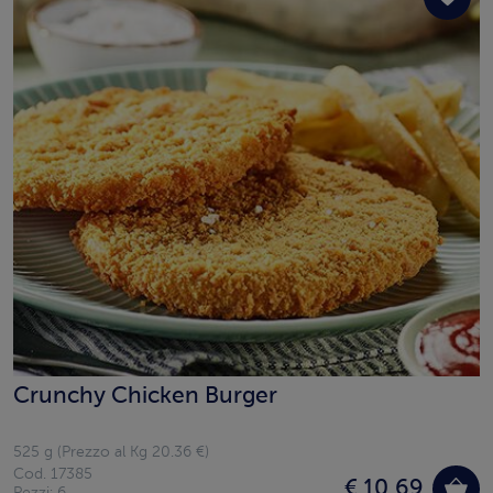
Crunchy Chicken Burger
525 g (Prezzo al Kg 20.36 €)
Cod. 17385
€ 10,69
Pezzi: 6