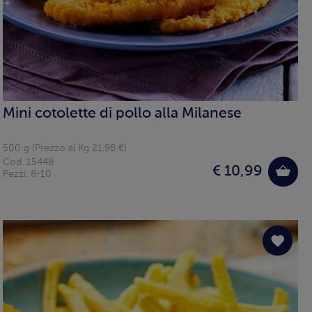
Mini cotolette di pollo alla Milanese
500 g (Prezzo al Kg 21.98 €)
Cod. 15448
€ 10,99
Pezzi: 8-10