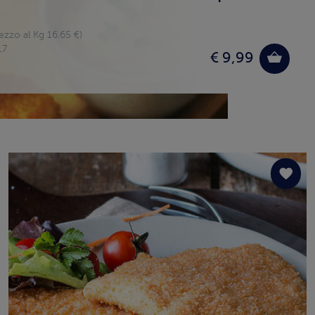
ezzo al Kg 16.65 €)
17
€ 9,99