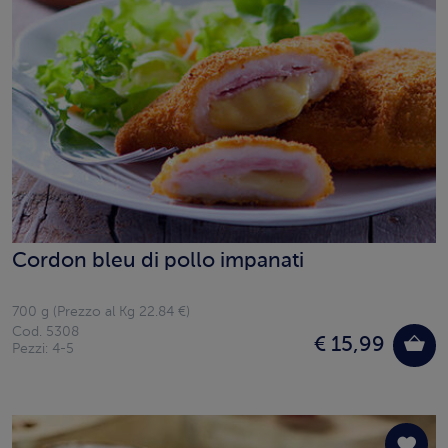
Cordon bleu di pollo impanati
700 g (Prezzo al Kg 22.84 €)
Cod. 5308
€ 15,99
Pezzi: 4-5