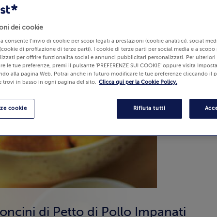
oni dei cookie
lia consente l’invio di cookie per scopi legati a prestazioni (cookie analitici), social m
(cookie di profilazione di terze parti). I cookie di terze parti per social media e a scopo
izzati per offrire funzionalità social e annunci pubblicitari personalizzati. Per ulterior
re le tue preferenze, premi il pulsante 'PREFERENZE SUI COOKIE' oppure visita Imposta
ndo alla pagina Web. Potrai anche in futuro modificare le tue preferenze cliccando il 
 trovi in basso in ogni pagina del sito.
Clicca qui per la Cookie Policy.
nze cookie
Rifiuta tutti
Acce
ncini di Petto di Pollo Impanati