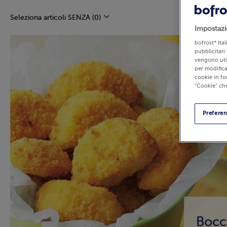
Seleziona articoli SENZA
(0)
Impostazi
bofrost* Ita
pubblicitari 
vengono util
per modifica
cookie in fo
“Cookie” che
Prefere
Bocco