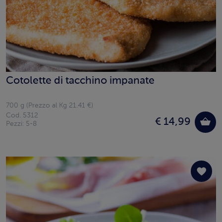
Cotolette di tacchino impanate
700 g (Prezzo al Kg 21.41 €)
Cod. 5312
€ 14,99
Pezzi: 5-8