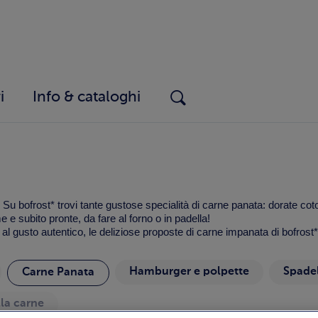
i
Info & cataloghi
Su bofrost* trovi tante gustose specialità di carne panata: dorate coto
e e subito pronte, da fare al forno o in padella!
l gusto autentico, le deliziose proposte di carne impanata di bofrost*
Hamburger e polpette
Spadel
Carne Panata
lla carne