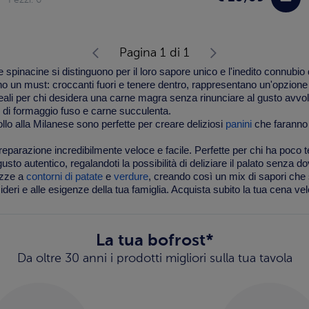
Pagina 1 di 1
Le
spinacine
si distinguono per il loro sapore unico e l'inedito connubio 
o un must: croccanti fuori e tenere dentro, rappresentano un'opzione 
ideali per chi desidera una carne magra senza rinunciare al gusto avvo
e di formaggio fuso e carne succulenta.
 Pollo alla Milanese sono perfette per creare deliziosi
panini
che faranno 
preparazione incredibilmente veloce e facile. Perfette per chi ha poco 
sto autentico, regalandoti la possibilità di deliziare il palato senza dov
ezze a
contorni di patate
e
verdure
, creando così un mix di sapori che s
esideri e alle esigenze della tua famiglia. Acquista subito la tua cena 
La tua bofrost*
Da oltre 30 anni i prodotti migliori sulla tua tavola