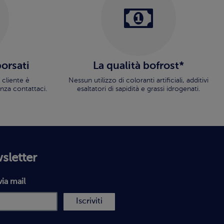
borsati
La qualità bofrost*
 cliente è
Nessun utilizzo di coloranti artificiali, additivi
nza contattaci.
esaltatori di sapidità e grassi idrogenati.
wsletter
via mail
Iscriviti