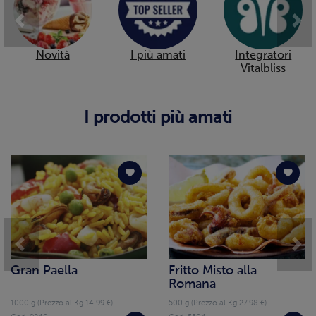
Previous
Nex
Novità
I più amati
Integratori
Vitalbliss
I prodotti più amati
Previous
Nex
Gran Paella
Fritto Misto alla
Romana
1000 g (Prezzo al Kg 14.99 €)
500 g (Prezzo al Kg 27.98 €)