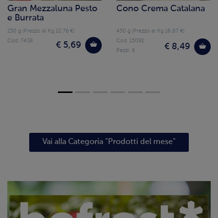
Gran Mezzaluna Pesto
Cono Crema Catalana
e Burrata
250 g (Prezzo al Kg 22.76 €)
450 g (Prezzo al Kg 18.87 €)
Cod. 7438
Cod. 15092
€ 5,69
€ 8,49
Pezzi: 6
Vai alla Categoria "Prodotti del mese"