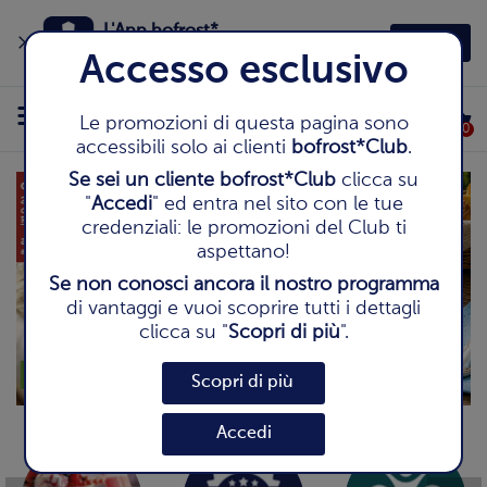
L'App bofrost*
Apri
Fai la spesa in un click
Accesso esclusivo
Le promozioni di questa pagina sono
0
accessibili solo ai clienti
bofrost*Club
.
Se sei un cliente bofrost*Club
clicca su
"
Accedi
" ed entra nel sito con le tue
credenziali: le promozioni del Club ti
aspettano!
Se non conosci ancora il nostro programma
di vantaggi e vuoi scoprire tutti i dettagli
Previous
Next
clicca su "
Scopri di più
".
Scopri di più
Accedi