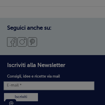
Copertura servizio
Sostenibilità
Privacy Policy
Privacy Policy Candidati
Cookie Policy
Seguici anche su:
Condizioni Generali di Vendita
Codice Etico
Segnalazioni Whistleblowing
Dichiarazione di accessibilità
Iscriviti alla Newsletter
Consigli, idee e ricette via mail
Iscriviti