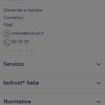
Domande e risposte
Contattaci
Filiali
online@bofrost.it
80 30 30
Lun-Ven 8:30-19:30
Servizio
Freschezza a domicilio
bofrost* Italia
Presenta un amico
Catalogo
Lavora con noi
Ingredienti e allergeni
Normative
Surgelati di qualità