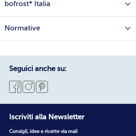
bofrost* Italia
Presenta un amico
Catalogo
Lavora con noi
Ingredienti e allergeni
Normative
Surgelati di qualità
Copertura servizio
Sostenibilità
Privacy Policy
Privacy Policy Candidati
Cookie Policy
Seguici anche su:
Condizioni Generali di Vendita
Codice Etico
Segnalazioni Whistleblowing
Dichiarazione di accessibilità
Iscriviti alla Newsletter
Consigli, idee e ricette via mail