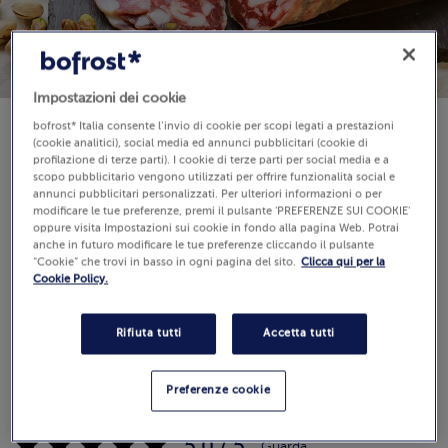
Impostazioni dei cookie
bofrost* Italia consente l’invio di cookie per scopi legati a prestazioni
(cookie analitici), social media ed annunci pubblicitari (cookie di
Disponibilità
profilazione di terze parti). I cookie di terze parti per social media e a
€ 6,99
scopo pubblicitario vengono utilizzati per offrire funzionalità social e
annunci pubblicitari personalizzati. Per ulteriori informazioni o per
200 g (Prezzo al Kg 34.95 €)
modificare le tue preferenze, premi il pulsante 'PREFERENZE SUI COOKIE'
oppure visita Impostazioni sui cookie in fondo alla pagina Web. Potrai
anche in futuro modificare le tue preferenze cliccando il pulsante
“Cookie” che trovi in basso in ogni pagina del sito.
Clicca qui per la
Aggiungi al carrello
Cookie Policy.
Rifiuta tutti
Accetta tutti
Preferenze cookie
Recensioni
(3)
5.0 / 5
Guarda