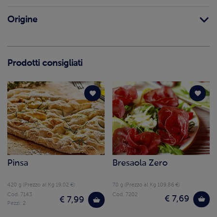
Origine
Prodotti consigliati
Pinsa
Bresaola Zero
420 g (Prezzo al Kg 19.02 €)
70 g (Prezzo al Kg 109.86 €)
Cod. 7143
Cod. 7202
€ 7,69
€ 7,99
Pezzi: 2