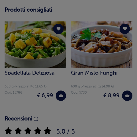
Prodotti consigliati
Spadellata Deliziosa
Gran Misto Funghi
600 g (Prezzo al Kg 11.65 €)
600 g (Prezzo al Kg 14.98 €)
Cod. 15786
Cod. 5730
€ 6,99
€ 8,99
Recensioni
(1)
5.0 / 5