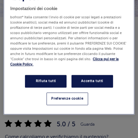
Impostazioni dei cookie
bofrost* Italia consente l’invio di cookie per scopi legati a prestazioni
(cookie analitici), social media ed annunci pubblicitari (cookie di
profilazione di terze parti). I cookie di terze parti per social media e a
scopo pubblicitario vengono utilizzati per offrire funzionalità social e
Disponibilità
annunci pubblicitari personalizzati. Per ulteriori informazioni o per
€ 5,99
modificare le tue preferenze, premi il pulsante 'PREFERENZE SUI COOKIE'
oppure visita Impostazioni sui cookie in fondo alla pagina Web. Potrai
400 g (Prezzo al Kg 14.98 €)
anche in futuro modificare le tue preferenze cliccando il pulsante
“Cookie” che trovi in basso in ogni pagina del sito.
Clicca qui per la
Cookie Policy.
Aggiungi al carrello
Rifiuta tutti
Accetta tutti
Preferenze cookie
Recensioni
(1)
5.0 / 5
Guarda
Come calcoliamo e verifichiamo il punteggio?