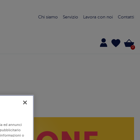
Chi siamo
Servizio
Lavora con noi
Contatti
0
edia ed annunci
 pubblicitario
i informazioni o