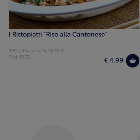
Previous
Ristopiatti "Riso alla Cantonese"
 g (Prezzo al Kg 16.63 €)
. 19231
€ 4,99