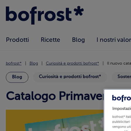
Prodotti
Ricette
Blog
I nostri valor
bofrost*
Blog
Curiosità e prodotti bofrost*
Il nuovo cat
Curiosità e prodotti bofrost*
Sosten
Blog
Catalogo Primavera-Es
Impostazi
bofrost* Ita
pubblicitari 
vengono util