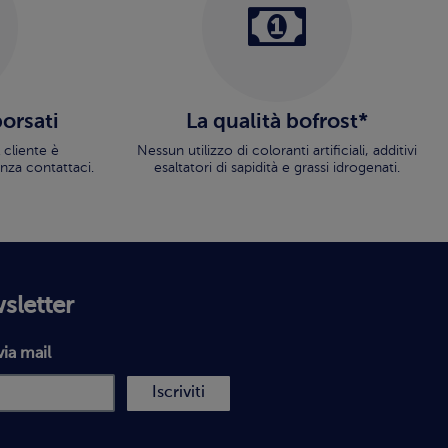
borsati
La qualità bofrost*
 cliente è
Nessun utilizzo di coloranti artificiali, additivi
nza contattaci.
esaltatori di sapidità e grassi idrogenati.
wsletter
via mail
Iscriviti