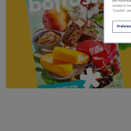
per modifica
cookie in fo
“Cookie” che
Prefere