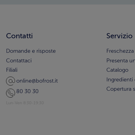
Contatti
Servizio
Domande e risposte
Freschezza 
Contattaci
Presenta u
Filiali
Catalogo
Ingredienti 
online@bofrost.it
Copertura s
80 30 30
Lun-Ven 8:30-19:30