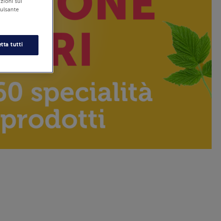
zioni sui
pulsante
tta tutti