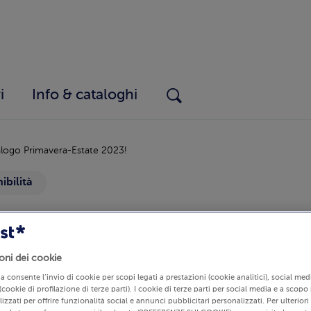
i
Info & cataloghi
alogo Primavera-Estate 2023!
ibilità
tate 2023
oni dei cookie
lia consente l’invio di cookie per scopi legati a prestazioni (cookie analitici), social m
(cookie di profilazione di terze parti). I cookie di terze parti per social media e a scopo
izzati per offrire funzionalità social e annunci pubblicitari personalizzati. Per ulterior