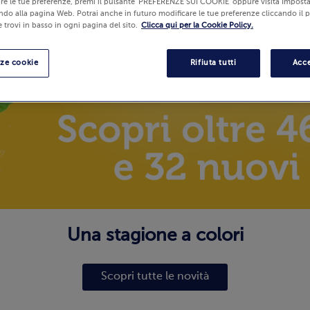
re le tue preferenze, premi il pulsante 'PREFERENZE SUI COOKIE' oppure visita Imposta
ndo alla pagina Web. Potrai anche in futuro modificare le tue preferenze cliccando il 
 trovi in basso in ogni pagina del sito.
Clicca qui per la Cookie Policy.
nze cookie
Rifiuta tutti
Acce
Una stagione a colori
Scopri tutte le novità