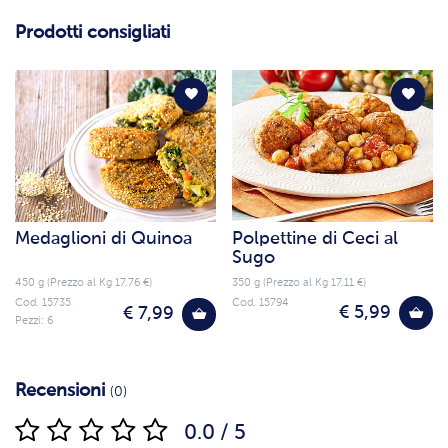
Prodotti consigliati
Medaglioni di Quinoa
Polpettine di Ceci al
Sugo
450 g (Prezzo al Kg 17.76 €)
350 g (Prezzo al Kg 17.11 €)
Cod. 15735
Cod. 15794
€ 5,99
€ 7,99
Pezzi: 6
Recensioni
(0)
0.0 / 5