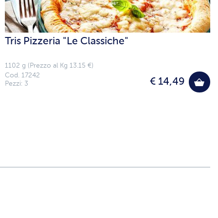
Tris Pizzeria "Le Classiche"
1102 g (Prezzo al Kg 13.15 €)
Cod. 17242
€ 14,49
Pezzi: 3