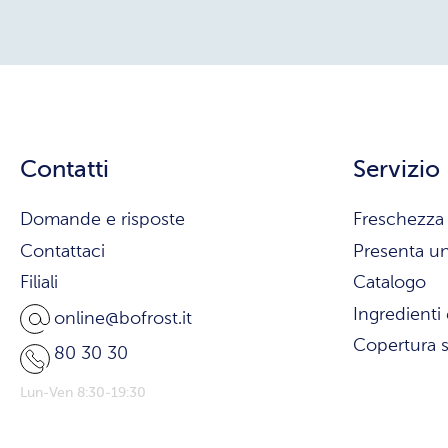
Contatti
Servizio
Domande e risposte
Freschezza 
Contattaci
Presenta u
Filiali
Catalogo
Ingredienti 
online@bofrost.it
Copertura s
80 30 30
Lun-Ven 8:30-19:30