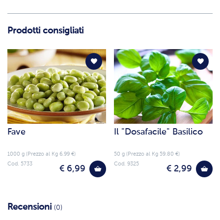
Prodotti consigliati
Fave
Il "Dosafacile" Basilico
1000 g (Prezzo al Kg 6.99 €)
50 g (Prezzo al Kg 59.80 €)
Cod. 5733
Cod. 9325
€ 6,99
€ 2,99
Recensioni
(0)