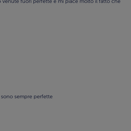
 venute fuori perfette e mi piace molto il fatto che
 e sono sempre perfette