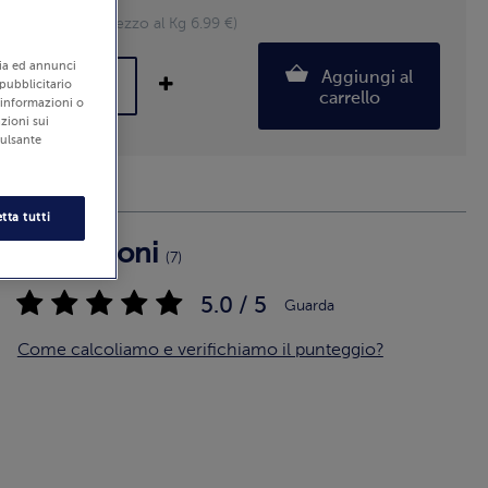
1000 g (Prezzo al Kg 6.99 €)
edia ed annunci
Aggiungi al
 pubblicitario
carrello
i informazioni o
zioni sui
pulsante
tta tutti
Recensioni
(7)
5.0 / 5
Guarda
Come calcoliamo e verifichiamo il punteggio?