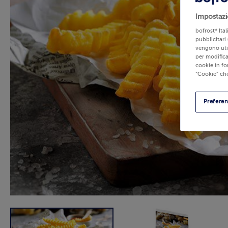
Impostazi
bofrost* Ita
pubblicitari 
vengono util
per modifica
cookie in fo
“Cookie” che
Prefere