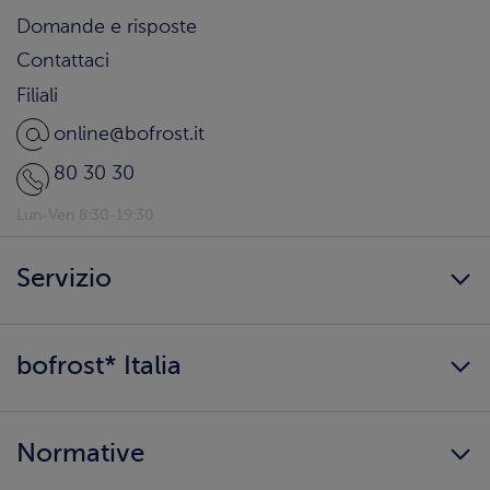
Domande e risposte
Contattaci
Filiali
online@bofrost.it
80 30 30
Lun-Ven 8:30-19:30
Servizio
Freschezza a domicilio
bofrost* Italia
Presenta un amico
Catalogo
Lavora con noi
Ingredienti e allergeni
Normative
Surgelati di qualità
Copertura servizio
Sostenibilità