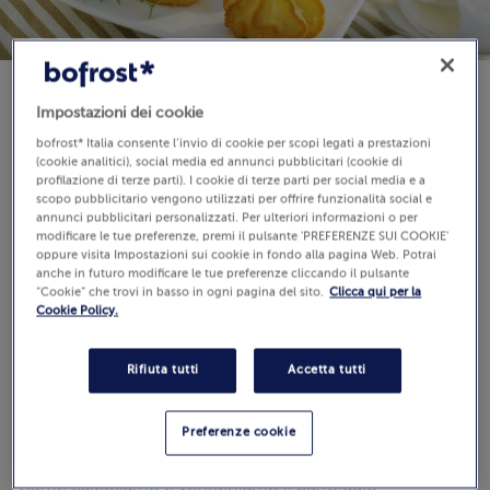
Impostazioni dei cookie
Disponibilità
€ 8,49
bofrost* Italia consente l’invio di cookie per scopi legati a prestazioni
(cookie analitici), social media ed annunci pubblicitari (cookie di
1000 g (Prezzo al Kg 8.49 €)
profilazione di terze parti). I cookie di terze parti per social media e a
scopo pubblicitario vengono utilizzati per offrire funzionalità social e
annunci pubblicitari personalizzati. Per ulteriori informazioni o per
modificare le tue preferenze, premi il pulsante 'PREFERENZE SUI COOKIE'
Aggiungi al carrello
oppure visita Impostazioni sui cookie in fondo alla pagina Web. Potrai
anche in futuro modificare le tue preferenze cliccando il pulsante
“Cookie” che trovi in basso in ogni pagina del sito.
Clicca qui per la
Cookie Policy.
Rifiuta tutti
Accetta tutti
Recensioni
(4)
Preferenze cookie
5.0 / 5
Guarda
Come calcoliamo e verifichiamo il punteggio?