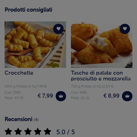
Prodotti consigliati
Crocchette
Tasche di patate con
prosciutto e mozzarella
1000 g (Prezzo al Kg 7.99 €)
700 g (Prezzo al Kg 12.84 €)
Cod. 3389
Cod. 5696
€ 7,99
€ 8,99
Pezzi: 45-55
Pezzi: 18-21
Recensioni
(4)
5.0 / 5