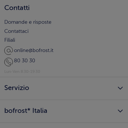
Contatti
Domande e risposte
Contattaci
Filiali
online@bofrost.it
80 30 30
Lun-Ven 8:30-19:30
Servizio
Freschezza a domicilio
bofrost* Italia
Presenta un amico
Catalogo
Lavora con noi