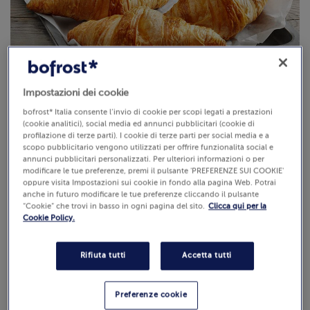
Impostazioni dei cookie
bofrost* Italia consente l’invio di cookie per scopi legati a prestazioni
Croissant al Burro
(cookie analitici), social media ed annunci pubblicitari (cookie di
profilazione di terze parti). I cookie di terze parti per social media e a
scopo pubblicitario vengono utilizzati per offrire funzionalità social e
annunci pubblicitari personalizzati. Per ulteriori informazioni o per
Questi croissant, ispirati alla tradizionale
ricetta francese
,
modificare le tue preferenze, premi il pulsante 'PREFERENZE SUI COOKIE'
offrono una
sfogliatura perfetta
e un sapore unico,
oppure visita Impostazioni sui cookie in fondo alla pagina Web. Potrai
esaltato dall'inconfondibile
nota di
burro
nell'impasto.
anche in futuro modificare le tue preferenze cliccando il pulsante
“Cookie” che trovi in basso in ogni pagina del sito.
Clicca qui per la
Sono perfetti per colazioni, brunch o come
antipasti
,
Cookie Policy.
accompagnati da cremose salse e da squisiti carpacci.
Rifiuta tutti
Accetta tutti
Preferenze cookie