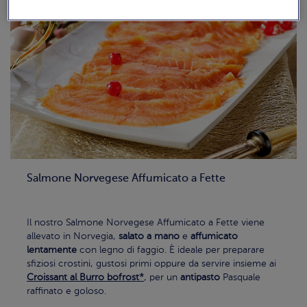
Salmone Norvegese Affumicato a Fette
Il nostro Salmone Norvegese Affumicato a Fette viene
allevato in Norvegia,
salato a mano
e
affumicato
lentamente
con legno di faggio. È ideale per preparare
sfiziosi crostini, gustosi primi oppure da servire insieme ai
Croissant al Burro bofrost*
, per un
antipasto
Pasquale
raffinato e goloso.