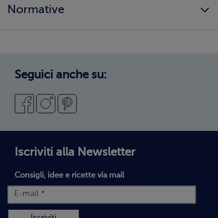
Ingredienti e allergeni
Normative
Surgelati di qualità
Copertura servizio
Sostenibilità
Privacy Policy
Privacy Policy Candidati
Cookie Policy
Seguici anche su:
Condizioni Generali di Vendita
Codice Etico
Segnalazioni Whistleblowing
Dichiarazione di accessibilità
Iscriviti alla Newsletter
Consigli, idee e ricette via mail
Iscriviti