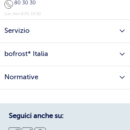
80 30 30
Lun-Ven 8:30-19:30
Servizio
Freschezza a domicilio
bofrost* Italia
Presenta un amico
Catalogo
Lavora con noi
Ingredienti e allergeni
Normative
Surgelati di qualità
Copertura servizio
Sostenibilità
Privacy Policy
Privacy Policy Candidati
Cookie Policy
Seguici anche su:
Condizioni Generali di Vendita
Codice Etico