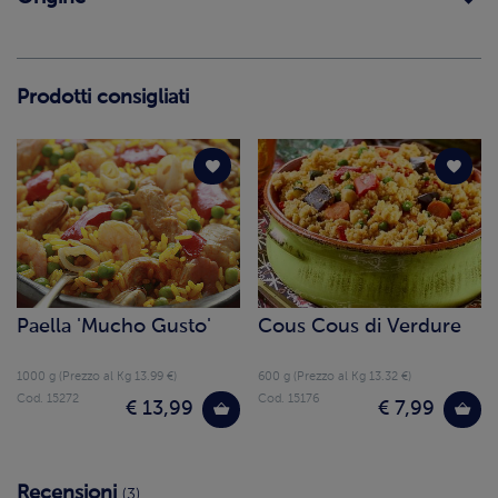
Prodotti consigliati
Paella 'Mucho Gusto'
Cous Cous di Verdure
1000 g (Prezzo al Kg 13.99 €)
600 g (Prezzo al Kg 13.32 €)
Cod. 15272
Cod. 15176
€ 13,99
€ 7,99
Recensioni
(3)