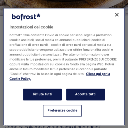
Impostazioni dei cookie
Disponibilità
bofrost* Italia consente l’invio di cookie per scopi legati a prestazioni
€ 9,99
(cookie analitici), social media ed annunci pubblicitari (cookie di
profilazione di terze parti). I cookie di terze parti per social media e a
1000 g (Prezzo al Kg 9.99 €)
scopo pubblicitario vengono utilizzati per offrire funzionalità social e
annunci pubblicitari personalizzati. Per ulteriori informazioni o per
modificare le tue preferenze, premi il pulsante 'PREFERENZE SUI COOKIE'
oppure visita Impostazioni sui cookie in fondo alla pagina Web. Potrai
Aggiungi al carrello
anche in futuro modificare le tue preferenze cliccando il pulsante
“Cookie” che trovi in basso in ogni pagina del sito.
Clicca qui per la
Cookie Policy.
Rifiuta tutti
Accetta tutti
Recensioni
(3)
Preferenze cookie
5.0 / 5
Guarda
Come calcoliamo e verifichiamo il punteggio?